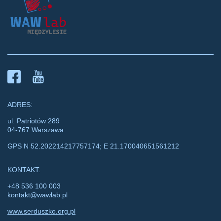
ADRES:
ul. Patriotów 289
04-767 Warszawa
GPS N 52.202214217757174; E 21.170040651561212
KONTAKT:
+48 536 100 003
kontakt@wawlab.pl
www.serduszko.org.pl